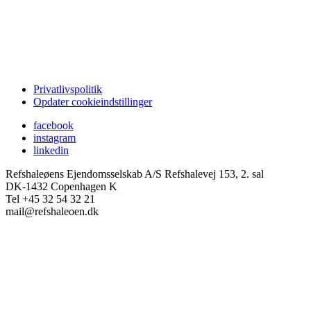
Privatlivspolitik
Opdater cookieindstillinger
facebook
instagram
linkedin
Refshaleøens Ejendomsselskab A/S
Refshalevej 153, 2. sal
DK-1432 Copenhagen K
Tel +45 32 54 32 21
mail@refshaleoen.dk