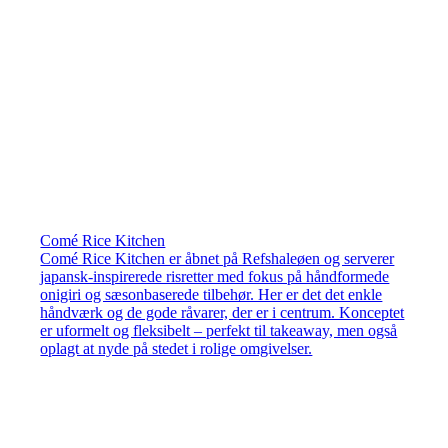
Comé Rice Kitchen
Comé Rice Kitchen er åbnet på Refshaleøen og serverer
japansk-inspirerede risretter med fokus på håndformede
onigiri og sæsonbaserede tilbehør. Her er det det enkle
håndværk og de gode råvarer, der er i centrum. Konceptet
er uformelt og fleksibelt – perfekt til takeaway, men også
oplagt at nyde på stedet i rolige omgivelser.