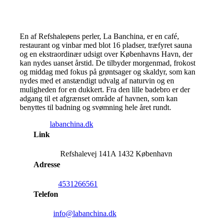
En af Refshaleøens perler, La Banchina, er en café,
restaurant og vinbar med blot 16 pladser, træfyret sauna
og en ekstraordinær udsigt over Københavns Havn, der
kan nydes uanset årstid. De tilbyder morgenmad, frokost
og middag med fokus på grøntsager og skaldyr, som kan
nydes med et anstændigt udvalg af naturvin og en
muligheden for en dukkert. Fra den lille badebro er der
adgang til et afgrænset område af havnen, som kan
benyttes til badning og svømning hele året rundt.
labanchina.dk
Link
Refshalevej 141A 1432 København
Adresse
4531266561
Telefon
info@labanchina.dk