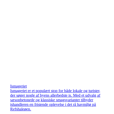
Ismageriet
Ismageriet er et populært stop for både lokale og turister,
der søger nogle af byens allerbedste is. Med et udvalg af
sæsonbetonede og klassiske smagsvarianter tilbyder
ishandleren en fristende oplevelse i det rå havmiljø på
Refshaleøen.