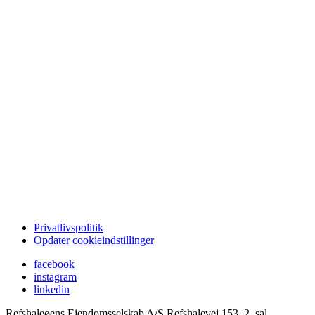
Privatlivspolitik
Opdater cookieindstillinger
facebook
instagram
linkedin
Refshaleøens Ejendomsselskab A/S
Refshalevej 153, 2. sal