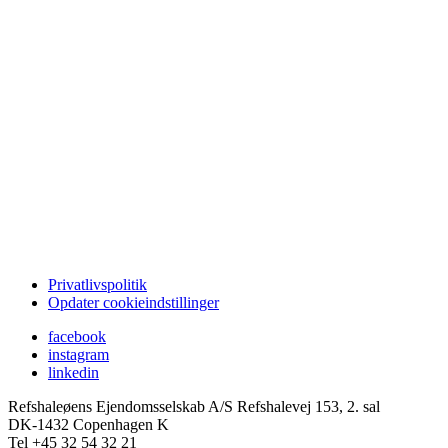
Privatlivspolitik
Opdater cookieindstillinger
facebook
instagram
linkedin
Refshaleøens Ejendomsselskab A/S
Refshalevej 153, 2. sal
DK-1432 Copenhagen K
Tel +45 32 54 32 21